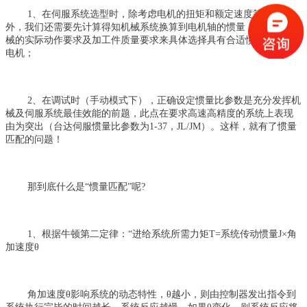
1、在伺服系统选型时，除考虑电机的扭矩和额定速度等等因素
外，我们还需要先计算得知机械系统换算到电机轴的惯量，再根据机
械的实际动作要求及加工件质量要求来具体选择具有合适惯量大小的
电机；
2、在调试时（手动模式下），正确设定惯量比参数是充分发挥机
械及伺服系统最佳效能的前题，此点在要求高速高精度的系统上表现
由为突出（台达伺服惯量比参数为1-37，JL/JM）。这样，就有了惯量
匹配的问题！
那到底什么是“惯量匹配”呢?
1、根据牛顿第二定律：“进给系统所需力矩T=系统传动惯量J×角
加速度θ
角加速度θ影响系统的动态特性，θ越小，则由控制器发出指令到