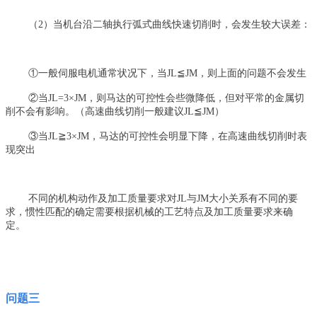
（2）当机台沿二轴执行弧式曲线快速切削时，会发生较大误差：
①一般伺服电机通常状况下，当JL≦JM，则上面的问题不会发生
②当JL=3×JM，则马达的可控性会些微降低，但对平常的金属切
削不会有影响。（高速曲线切削一般建议JL≦JM）
③当JL≧3×JM，马达的可控性会明显下降，在高速曲线切削时表
现突出
不同的机构动作及加工质量要求对JL与JM大小关系有不同的要
求，惯性匹配的确定需要根据机械的工艺特点及加工质量要求来确
定。
问题三