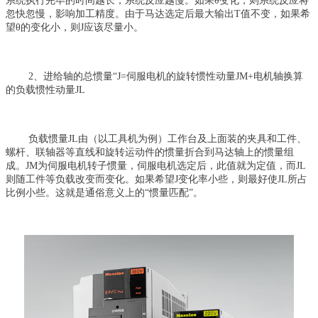
系统执行完毕的时间越长，系统反应越慢。如果θ变化，则系统反应将
忽快忽慢，影响加工精度。由于马达选定后最大输出T值不变，如果希
望θ的变化小，则J应该尽量小。
2、进给轴的总惯量“J=伺服电机的旋转惯性动量JM+电机轴换算
的负载惯性动量JL
负载惯量JL由（以工具机为例）工作台及上面装的夹具和工件、
螺杆、联轴器等直线和旋转运动件的惯量折合到马达轴上的惯量组
成。JM为伺服电机转子惯量，伺服电机选定后，此值就为定值，而JL
则随工件等负载改变而变化。如果希望J变化率小些，则最好使JL所占
比例小些。这就是通俗意义上的“惯量匹配”。